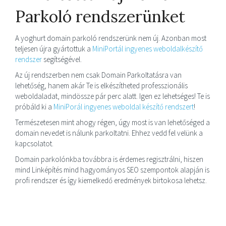
Parkoló rendszerünket
A yoghurt domain parkoló rendszerünk nem új. Azonban most
teljesen újra gyártottuk a
MiniPortál ingyenes weboldalkészítő
rendszer
segítségével.
Az új rendszerben nem csak Domain Parkoltatásra van
lehetőség, hanem akár Te is elkészítheted professzionális
weboldaladat, mindössze pár perc alatt. Igen ez lehetséges! Te is
próbáld ki a
MiniPorál ingyenes weboldal készítő rendszert
!
Természetesen mint ahogy régen, úgy most is van lehetőséged a
domain nevedet is nálunk parkoltatni. Ehhez vedd fel velünk a
kapcsolatot.
Domain parkolónkba továbbra is érdemes regisztrálni, hiszen
mind Linképítés mind hagyományos SEO szempontok alapján is
profi rendszer és így kiemelkedő eredmények birtokosa lehetsz.