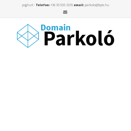
yoghurt -
Telefon:
+36 30 550 1935
email:
parkolo@byte.hu
Email