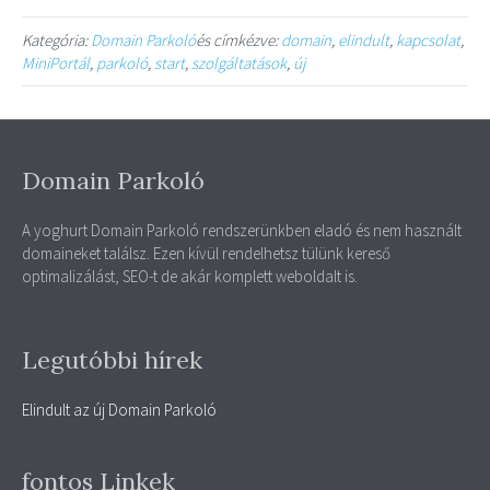
Kategória:
Domain Parkoló
és címkézve:
domain
,
elindult
,
kapcsolat
,
MiniPortál
,
parkoló
,
start
,
szolgáltatások
,
új
Domain Parkoló
A yoghurt Domain Parkoló rendszerünkben eladó és nem használt
domaineket találsz. Ezen kívül rendelhetsz tülünk kereső
optimalizálást, SEO-t de akár komplett weboldalt is.
Legutóbbi hírek
Elindult az új Domain Parkoló
fontos Linkek