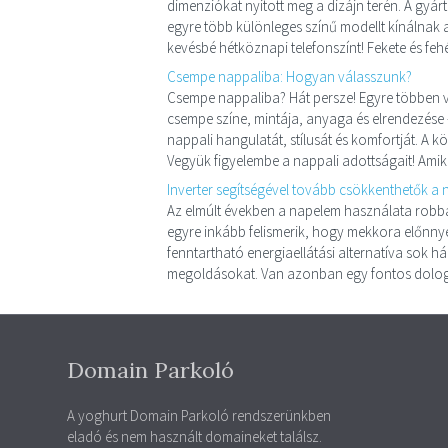
dimenziókat nyitott meg a dizájn terén. A gyárt
egyre több különleges színű modellt kínálnak
kevésbé hétköznapi telefonszínt! Fekete és fe
Csempe nappaliba: Hogyan válasszunk?
Csempe nappaliba? Hát persze! Egyre többen v
csempe színe, mintája, anyaga és elrendezés
nappali hangulatát, stílusát és komfortját. A 
Vegyük figyelembe a nappali adottságait! Amik
Inverter segítségével tovább csökkenthetők a 
Az elmúlt években a napelem használata robba
egyre inkább felismerik, hogy mekkora előnnyel
fenntartható energiaellátási alternatíva sok h
megoldásokat. Van azonban egy fontos dolog, 
Domain Parkoló
A yoghurt Domain Parkoló rendszerünkben
eladó és nem használt domaineket találsz.