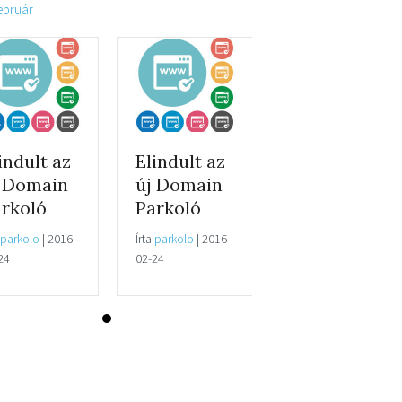
február
indult az
Elindult az
j Domain
új Domain
rkoló
Parkoló
parkolo
|
2016-
Írta
parkolo
|
2016-
24
02-24