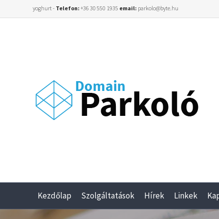
yoghurt -
Telefon:
+36 30 550 1935
email:
parkolo@byte.hu
Kezdőlap
Szolgáltatások
Hírek
Linkek
Ka