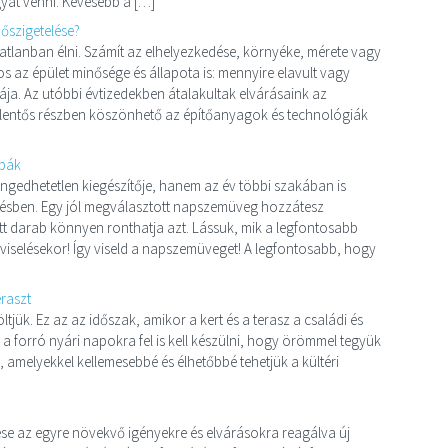
gyat venni. Kevesebb a […]
hőszigetelése?
atlanban élni. Számít az elhelyezkedése, környéke, mérete vagy
 az épület minősége és állapota is: mennyire elavult vagy
úrája. Az utóbbi évtizedekben átalakultak elvárásaink az
elentős részben köszönhető az építőanyagok és technológiák
ibák
gedhetetlen kiegészítője, hanem az év többi szakában is
désben. Egy jól megválasztott napszemüveg hozzátesz
tt darab könnyen ronthatja azt. Lássuk, mik a legfontosabb
selésekor! Így viseld a napszemüveget! A legfontosabb, hogy
eraszt
jük. Ez az az időszak, amikor a kert és a terasz a családi és
 a forró nyári napokra fel is kell készülni, hogy örömmel tegyük
pp, amelyekkel kellemesebbé és élhetőbbé tehetjük a kültéri
se az egyre növekvő igényekre és elvárásokra reagálva új