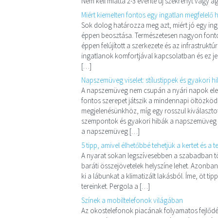
Nem kell miatta 2-3 évente új szekrényt vagy á
Miért kiemelten fontos egy ingatlan megfelelő 
Sok dolog határozza meg azt, miért jó egy ing
éppen beosztása. Természetesen nagyon fontos
éppen felújított a szerkezete és az infrastrukt
ingatlanok komfortjával kapcsolatban és ez j
[…]
Napszemüveg viselet: stílustippek és gyakori h
A napszemüveg nem csupán a nyári napok elen
fontos szerepet játszik a mindennapi öltözkö
megjelenésünkhöz, míg egy rosszul kiválaszto
szempontok és gyakori hibák a napszemüveg vi
a napszemüveg […]
5 tipp, amivel élhetőbbé tehetjük a kertet és a t
A nyarat sokan legszívesebben a szabadban tölt
baráti összejövetelek helyszíne lehet. Azonban
ki a lábunkat a klimatizált lakásból. Íme, öt ti
tereinket. Pergola a […]
Színek a mobiltelefonok világában
Az okostelefonok piacának folyamatos fejlődé