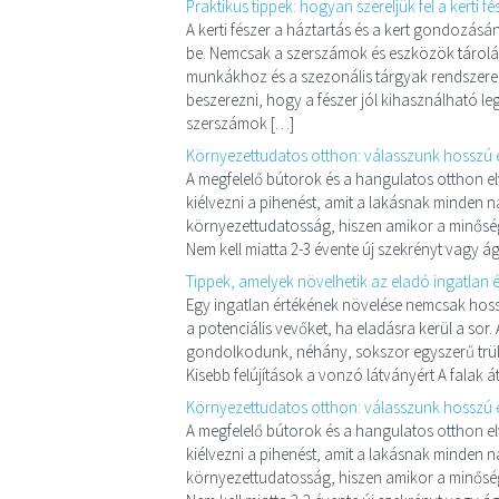
Praktikus tippek: hogyan szereljük fel a kerti fé
A kerti fészer a háztartás és a kert gondozásá
be. Nemcsak a szerszámok és eszközök tárolásá
munkákhoz és a szezonális tárgyak rendszere
beszerezni, hogy a fészer jól kihasználható le
szerszámok […]
Környezettudatos otthon: válasszunk hosszú 
A megfelelő bútorok és a hangulatos otthon el
kiélvezni a pihenést, amit a lakásnak minden n
környezettudatosság, hiszen amikor a minősége
Nem kell miatta 2-3 évente új szekrényt vagy á
Tippek, amelyek növelhetik az eladó ingatlan é
Egy ingatlan értékének növelése nemcsak hos
a potenciális vevőket, ha eladásra kerül a sor
gondolkodunk, néhány, sokszor egyszerű trükke
Kisebb felújítások a vonzó látványért A falak á
Környezettudatos otthon: válasszunk hosszú 
A megfelelő bútorok és a hangulatos otthon el
kiélvezni a pihenést, amit a lakásnak minden n
környezettudatosság, hiszen amikor a minősége