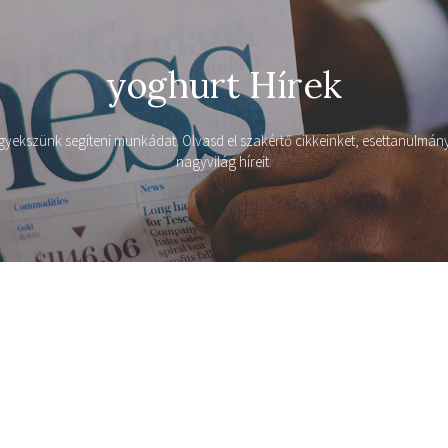
yoghurt Hírek
igyekszünk segíteni munkádat. Olvasd el szakértő cikkeinket, esettanulmán
nagyvilág híreit.