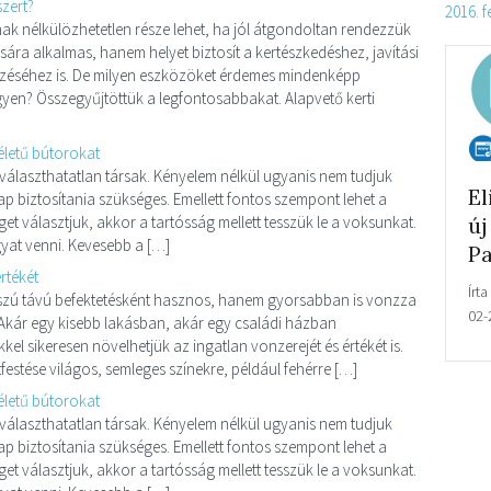
szert?
2016. 
nak nélkülözhetetlen része lehet, ha jól átgondoltan rendezzük
ra alkalmas, hanem helyet biztosít a kertészkedéshez, javítási
zéséhez is. De milyen eszközöket érdemes mindenképp
gyen? Összegyűjtöttük a legfontosabbakat. Alapvető kerti
életű bútorokat
választhatatlan társak. Kényelem nélkül ugyanis nem tudjuk
Elindult az
El
ap biztosítania szükséges. Emellett fontos szempont lehet a
t választjuk, akkor a tartósság mellett tesszük le a voksunkat.
új Domain
ú
gyat venni. Kevesebb a […]
Parkoló
Pa
rtékét
Írta
parkolo
|
2016-
Írta
szú távú befektetésként hasznos, hanem gyorsabban is vonzza
02-24
02-
. Akár egy kisebb lakásban, akár egy családi házban
l sikeresen növelhetjük az ingatlan vonzerejét és értékét is.
tfestése világos, semleges színekre, például fehérre […]
életű bútorokat
választhatatlan társak. Kényelem nélkül ugyanis nem tudjuk
ap biztosítania szükséges. Emellett fontos szempont lehet a
t választjuk, akkor a tartósság mellett tesszük le a voksunkat.