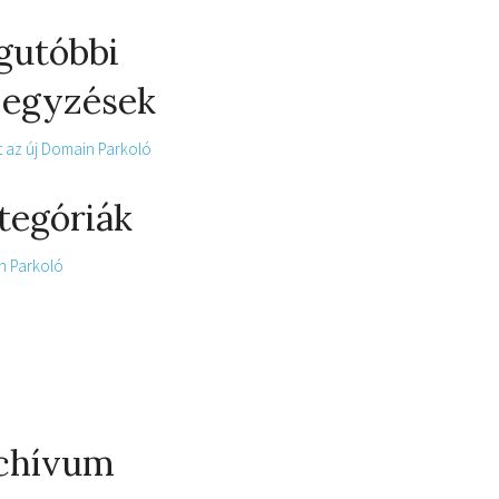
gutóbbi
jegyzések
lt az új Domain Parkoló
tegóriák
n Parkoló
chívum