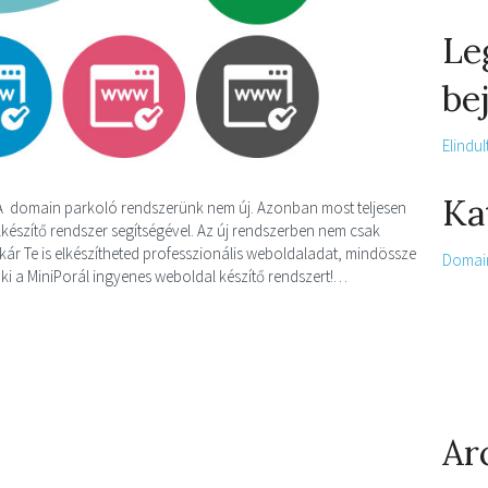
Le
be
Elindu
Ka
 A domain parkoló rendszerünk nem új. Azonban most teljesen
lkészítő rendszer segítségével. Az új rendszerben nem csak
ár Te is elkészítheted professzionális weboldaladat, mindössze
Domai
ld ki a MiniPorál ingyenes weboldal készítő rendszert!…
Ar