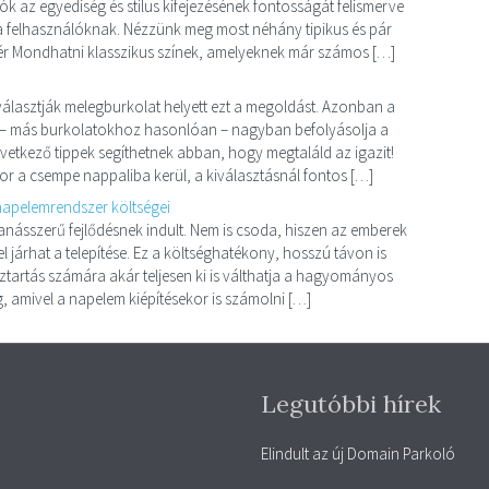
ók az egyediség és stílus kifejezésének fontosságát felismerve
 a felhasználóknak. Nézzünk meg most néhány tipikus és pár
hér Mondhatni klasszikus színek, amelyeknek már számos […]
álasztják melegburkolat helyett ezt a megoldást. Azonban a
e – más burkolatokhoz hasonlóan – nagyban befolyásolja a
következő tippek segíthetnek abban, hogy megtaláld az igazit!
or a csempe nappaliba kerül, a kiválasztásnál fontos […]
napelemrendszer költségei
násszerű fejlődésnek indult. Nem is csoda, hiszen az emberek
 járhat a telepítése. Ez a költséghatékony, hosszú távon is
áztartás számára akár teljesen ki is válthatja a hagyományos
amivel a napelem kiépítésekor is számolni […]
Legutóbbi hírek
Elindult az új Domain Parkoló